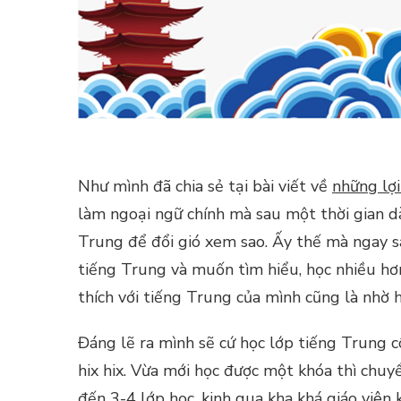
Như mình đã chia sẻ tại bài viết về
những lợi
làm ngoại ngữ chính mà sau một thời gian dà
Trung để đổi gió xem sao. Ấy thế mà ngay sa
tiếng Trung và muốn tìm hiểu, học nhiều hơn
thích với tiếng Trung của mình cũng là nhờ 
Đáng lẽ ra mình sẽ cứ học lớp tiếng Trung 
hix hix. Vừa mới học được một khóa thì chuy
đến 3-4 lớp học, kinh qua kha khá giáo viê