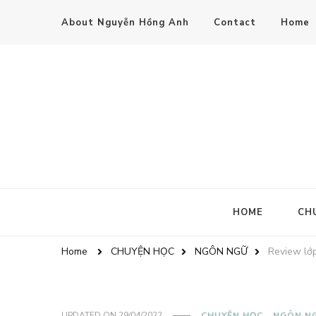
About Nguyễn Hồng Anh
Contact
Home
HOME
CH
Home
CHUYỆN HỌC
NGÔN NGỮ
Review lớp
UPDATED ON
29/04/2022
CHUYỆN HỌC
NGÔN N