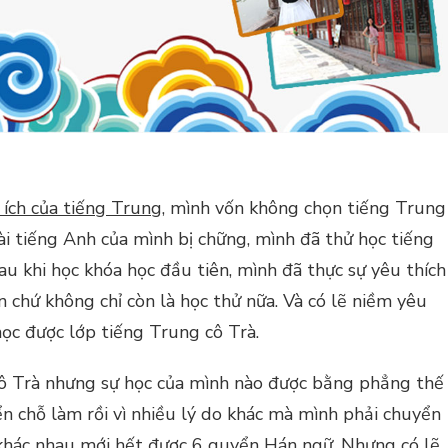
 ích của tiếng Trung
, mình vốn không chọn tiếng Trung
i tiếng Anh của mình bị chững, mình đã thử học tiếng
u khi học khóa học đầu tiên, mình đã thực sự yêu thích
 chứ không chỉ còn là học thử nữa. Và có lẽ niềm yêu
học được lớp tiếng Trung cô Trà.
cô Trà nhưng sự học của mình nào được bằng phẳng thế
ển chỗ làm rồi vì nhiều lý do khác mà mình phải chuyển
n khác nhau mới hết được 6 quyển Hán ngữ. Nhưng có lẽ