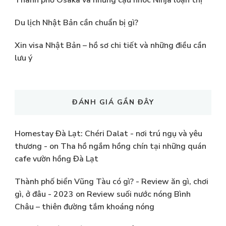
Thành phố Osaka và những cậu nhóc Ninja loạn thị
Du lịch Nhật Bản cần chuẩn bị gì?
Xin visa Nhật Bản – hồ sơ chi tiết và những điều cần
lưu ý
ĐÁNH GIÁ GẦN ĐÂY
Homestay Đà Lạt: Chéri Dalat - nơi trú ngụ và yêu
thương -
on
Tha hồ ngắm hồng chín tại những quán
cafe vườn hồng Đà Lạt
Thành phố biển Vũng Tàu có gì? - Review ăn gì, chơi
gì, ở đâu - 2023
on
Review suối nước nóng Bình
Châu – thiên đường tắm khoáng nóng