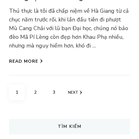
Thú thực là tôi đã chấp niệm về Hà Giang từ cả
chục năm trước rồi, khi lần đầu tiên đi phượt
Mù Cang Chải với lũ bạn Đại học, chúng nó bảo
đèo Mã Pí Lèng còn đẹp hơn Khau Phạ nhiều,
nhưng mà nguy hiểm hơn, khó đi …
READ MORE
Posts
PAGE
PAGE
PAGE
1
2
3
NEXT
navigation
TÌM KIẾM