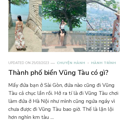
UPDATED ON
25/03/2023
CHUYỆN HÀNH
HÀNH TRÌNH
Thành phố biển Vũng Tàu có gì?
Mấy đứa bạn ở Sài Gòn, đứa nào cũng đi Vũng
Tàu cả chục lần rồi. Hở ra tí là đi Vũng Tàu chơi
làm đứa ở Hà Nội như mình cũng ngứa ngáy vì
chưa được đi Vũng Tàu bao giờ. Thế là lặn lội
hơn nghìn km tàu …