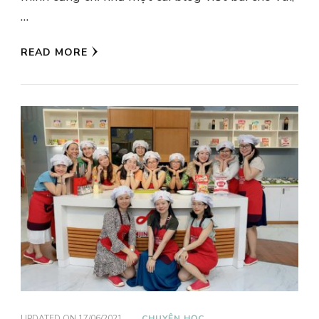
…
READ MORE
UPDATED ON
17/06/2021
CHUYỆN HỌC