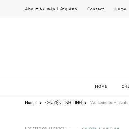
About Nguyễn Hồng Anh
Contact
Home
HOME
CH
Home
CHUYỆN LINH TINH
Welcome to Hocvaha
UPDATED ON
13/08/2024
CHUYỆN LINH TINH