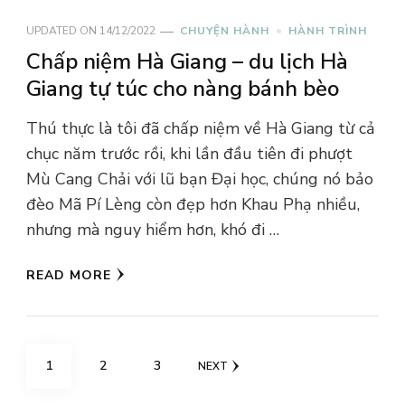
UPDATED ON
14/12/2022
CHUYỆN HÀNH
HÀNH TRÌNH
Chấp niệm Hà Giang – du lịch Hà
Giang tự túc cho nàng bánh bèo
Thú thực là tôi đã chấp niệm về Hà Giang từ cả
chục năm trước rồi, khi lần đầu tiên đi phượt
Mù Cang Chải với lũ bạn Đại học, chúng nó bảo
đèo Mã Pí Lèng còn đẹp hơn Khau Phạ nhiều,
nhưng mà nguy hiểm hơn, khó đi …
READ MORE
Posts
PAGE
PAGE
PAGE
1
2
3
NEXT
navigation