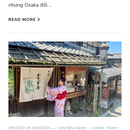
nhưng Osaka đối …
READ MORE
UPDATED ON
16/04/2024
CHUYỆN HÀNH
HÀNH TRÌNH