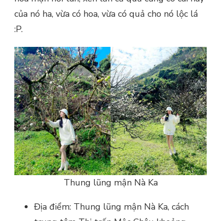
của nó ha, vừa có hoa, vừa có quả cho nó lộc lá
:P.
Thung lũng mận Nà Ka
Địa điểm: Thung lũng mận Nà Ka, cách