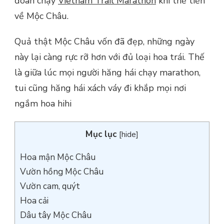
đoàn chạy
Vietnam Trail Marathon
khí thế tiến
về Mộc Châu.
Quả thật Mộc Châu vốn đã đẹp, những ngày
này lại càng rực rỡ hơn với đủ loại hoa trái. Thế
là giữa lúc mọi người hăng hái chạy marathon,
tui cũng hăng hái xách váy đi khắp mọi nơi
ngắm hoa hihi
Mục lục
[
hide
]
Hoa mận Mộc Châu
Vườn hồng Mộc Châu
Vườn cam, quýt
Hoa cải
Dâu tây Mộc Châu