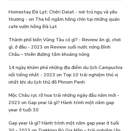
Homestay Đà Lạt: Chéri Dalat - nơi trú ngụ và yêu
thương -
on
Tha hồ ngắm hồng chín tại những quán
cafe vườn hồng Đà Lạt
Thành phố biển Vũng Tàu có gì? - Review ăn gì, chơi
gì, ở đâu - 2023
on
Review suối nước nóng Bình
Châu – thiên đường tắm khoáng nóng
14 ngày khám phá những địa điểm du lịch Campuchia
nổi tiếng nhất - 2023
on
Top 10 trải nghiệm thú vị
nhất khi du lịch thủ đô Phnom Penh
Mộc Châu rực rỡ hoa trái những ngày đầu năm mới -
2023
on
Gap year là gì? Hành trình một năm gap
year ở tuổi 30
Gap year là gì? Hành trình một năm gap year ở tuổi
30 - 2023
on
Trekking Bù Gia Mập – trải nghiệm lần