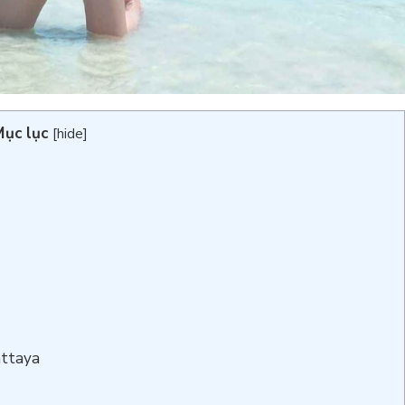
ục lục
[
hide
]
attaya