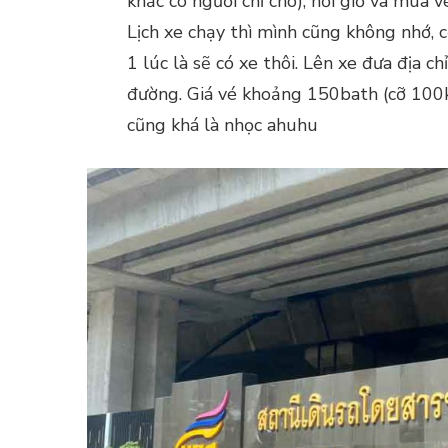
khắc có người chỉ cho), hỏi giờ và mua vé
Lịch xe chạy thì mình cũng không nhớ, 
1 lúc là sẽ có xe thôi. Lên xe đưa địa c
đường. Giá vé khoảng 150bath (cỡ 100k
cũng khá là nhọc ahuhu