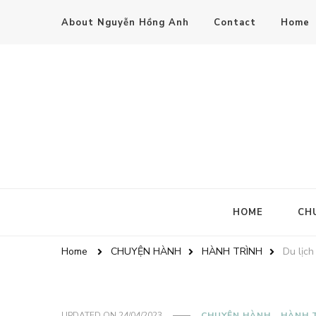
About Nguyễn Hồng Anh
Contact
Home
HOME
CH
Home
CHUYỆN HÀNH
HÀNH TRÌNH
Du lịch
UPDATED ON
24/04/2023
CHUYỆN HÀNH
HÀNH 