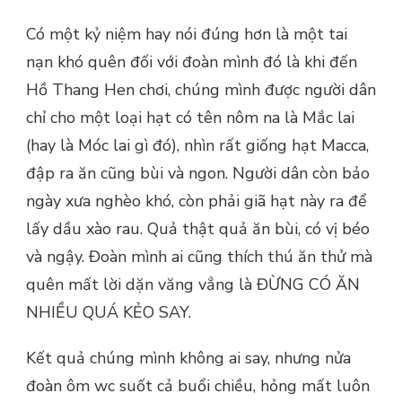
Có một kỷ niệm hay nói đúng hơn là một tai
nạn khó quên đối với đoàn mình đó là khi đến
Hồ Thang Hen chơi, chúng mình được người dân
chỉ cho một loại hạt có tên nôm na là Mắc lai
(hay là Móc lai gì đó), nhìn rất giống hạt Macca,
đập ra ăn cũng bùi và ngon. Người dân còn bảo
ngày xưa nghèo khó, còn phải giã hạt này ra để
lấy dầu xào rau. Quả thật quả ăn bùi, có vị béo
và ngậy. Đoàn mình ai cũng thích thú ăn thử mà
quên mất lời dặn văng vẳng là ĐỪNG CÓ ĂN
NHIỀU QUÁ KẺO SAY.
Kết quả chúng mình không ai say, nhưng nửa
đoàn ôm wc suốt cả buổi chiều, hỏng mất luôn