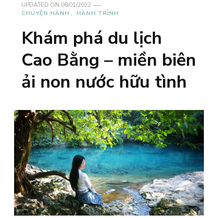
UPDATED ON
08/01/2022
CHUYỆN HÀNH
HÀNH TRÌNH
Khám phá du lịch
Cao Bằng – miền biên
ải non nước hữu tình