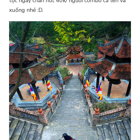
tộc ngay chân núi, 40k/ người combo cả lên và
xuống nhé :D.