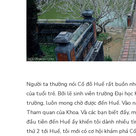
Người ta thường nói Cố đô Huế rất buồn như
của tuổi trẻ. Bởi lẽ sinh viên trường Đại họ
trường, luôn mong chờ được đến Huế. Vào n
Tham quan của Khoa. Và các bạn biết đấy, một
đầu tiên đến Huế ấy khiến tôi dành nhiều tì
N
Ố
thứ 2 tới Huế, tôi mới có cơ hội khám phá C
Ô