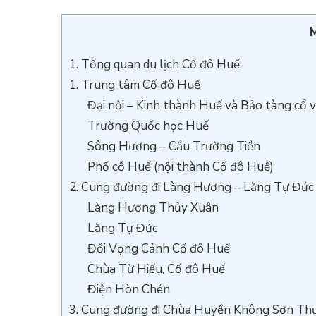
UẾ
M
ỔNG
UAN
1. Tổng quan du lịch Cố đô Huế
U
1. Trung tâm Cố đô Huế
CH
HÀNH
Đại nội – Kinh thành Huế và Bảo tàng cổ 
HỐ
Trường Quốc học Huế
UẾ
Sông Hương – Cầu Trường Tiền
Phố cổ Huế (nội thành Cố đô Huế)
2. Cung đường đi Làng Hương – Lăng Tự Đức 
Làng Hương Thủy Xuân
Lăng Tự Đức
Đồi Vọng Cảnh Cố đô Huế
Chùa Từ Hiếu, Cố đô Huế
Điện Hòn Chén
3. Cung đường đi Chùa Huyền Không Sơn Th