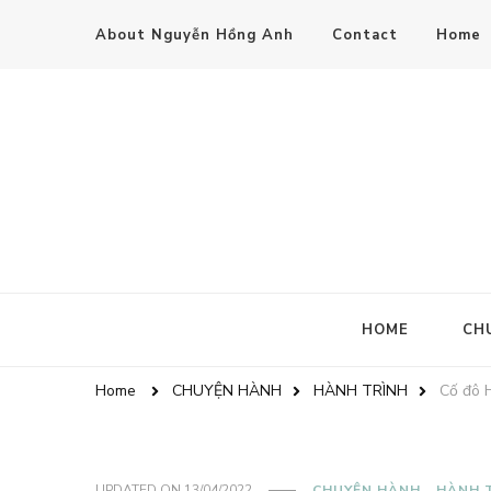
About Nguyễn Hồng Anh
Contact
Home
HOME
CH
Home
CHUYỆN HÀNH
HÀNH TRÌNH
Cố đô 
UPDATED ON
13/04/2022
CHUYỆN HÀNH
HÀNH 