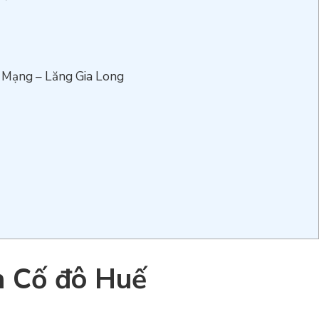
h Mạng – Lăng Gia Long
h Cố đô Huế