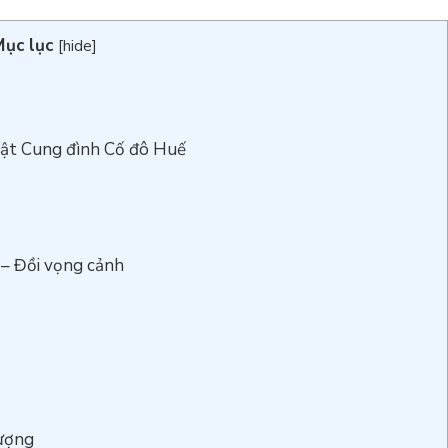
ục lục
[
hide
]
vật Cung đình Cố đô Huế
– Đồi vọng cảnh
ượng