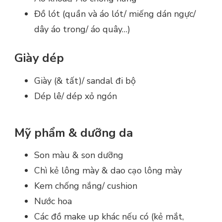
Đồ lót (quần và áo lót/ miếng dán ngực/
dây áo trong/ áo quây…)
Giày dép
Giày (& tất)/ sandal đi bộ
Dép lê/ dép xỏ ngón
Mỹ phẩm & dưỡng da
Son màu & son dưỡng
Chì kẻ lông mày & dao cạo lông mày
Kem chống nắng/ cushion
Nước hoa
Các đồ make up khác nếu có (kẻ mắt,