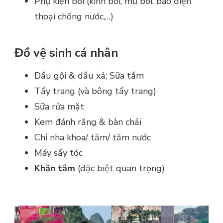
Phụ kiện bơi (kính bơi, mũ bơi, bao điện
thoại chống nước,…)
Đồ vệ sinh cá nhân
Dầu gội & dầu xả; Sữa tắm
Tẩy trang (và bông tẩy trang)
Sữa rửa mặt
Kem đánh răng & bàn chải
Chỉ nha khoa/ tăm/ tăm nước
Máy sấy tóc
Khăn tắm
(đặc biệt quan trọng)