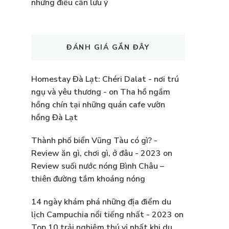
những điều cần lưu ý
ĐÁNH GIÁ GẦN ĐÂY
Homestay Đà Lạt: Chéri Dalat - nơi trú
ngụ và yêu thương -
on
Tha hồ ngắm
hồng chín tại những quán cafe vườn
hồng Đà Lạt
Thành phố biển Vũng Tàu có gì? -
Review ăn gì, chơi gì, ở đâu - 2023
on
Review suối nước nóng Bình Châu –
thiên đường tắm khoáng nóng
14 ngày khám phá những địa điểm du
lịch Campuchia nổi tiếng nhất - 2023
on
Top 10 trải nghiệm thú vị nhất khi du