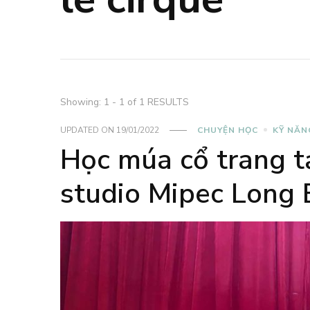
Showing: 1 - 1 of 1 RESULTS
UPDATED ON
19/01/2022
CHUYỆN HỌC
KỸ NĂN
Học múa cổ trang t
studio Mipec Long 