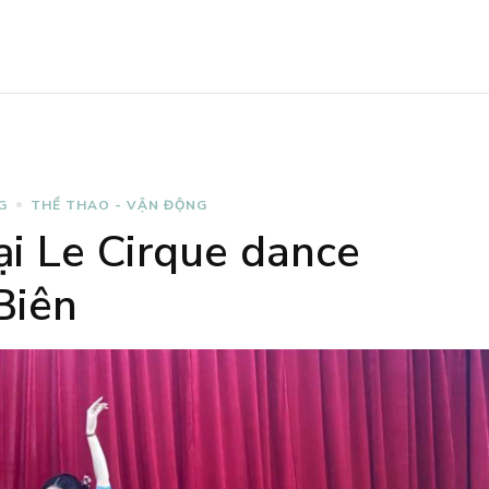
G
THỂ THAO - VẬN ĐỘNG
ại Le Cirque dance
Biên