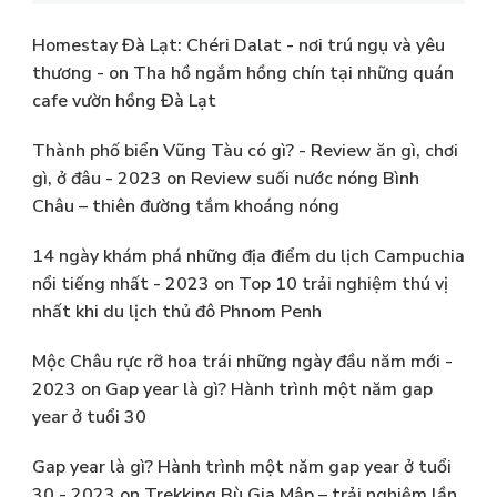
Homestay Đà Lạt: Chéri Dalat - nơi trú ngụ và yêu
thương -
on
Tha hồ ngắm hồng chín tại những quán
cafe vườn hồng Đà Lạt
Thành phố biển Vũng Tàu có gì? - Review ăn gì, chơi
gì, ở đâu - 2023
on
Review suối nước nóng Bình
Châu – thiên đường tắm khoáng nóng
14 ngày khám phá những địa điểm du lịch Campuchia
nổi tiếng nhất - 2023
on
Top 10 trải nghiệm thú vị
nhất khi du lịch thủ đô Phnom Penh
Mộc Châu rực rỡ hoa trái những ngày đầu năm mới -
2023
on
Gap year là gì? Hành trình một năm gap
year ở tuổi 30
Gap year là gì? Hành trình một năm gap year ở tuổi
30 - 2023
on
Trekking Bù Gia Mập – trải nghiệm lần