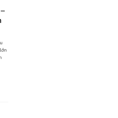
 –
n
du
 lớn
n
g