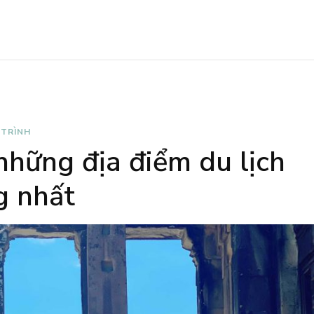
 TRÌNH
hững địa điểm du lịch
g nhất