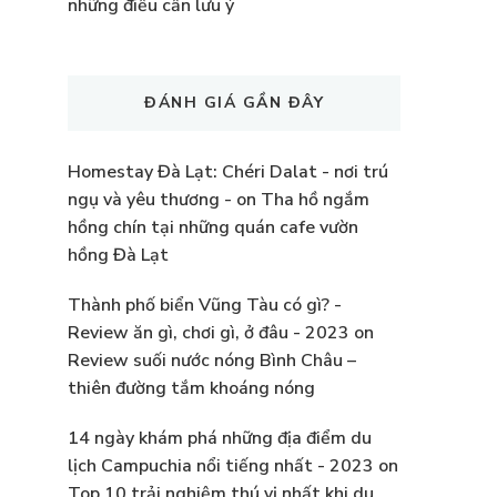
những điều cần lưu ý
ĐÁNH GIÁ GẦN ĐÂY
Homestay Đà Lạt: Chéri Dalat - nơi trú
ngụ và yêu thương -
on
Tha hồ ngắm
hồng chín tại những quán cafe vườn
hồng Đà Lạt
Thành phố biển Vũng Tàu có gì? -
Review ăn gì, chơi gì, ở đâu - 2023
on
Review suối nước nóng Bình Châu –
thiên đường tắm khoáng nóng
14 ngày khám phá những địa điểm du
lịch Campuchia nổi tiếng nhất - 2023
on
Top 10 trải nghiệm thú vị nhất khi du