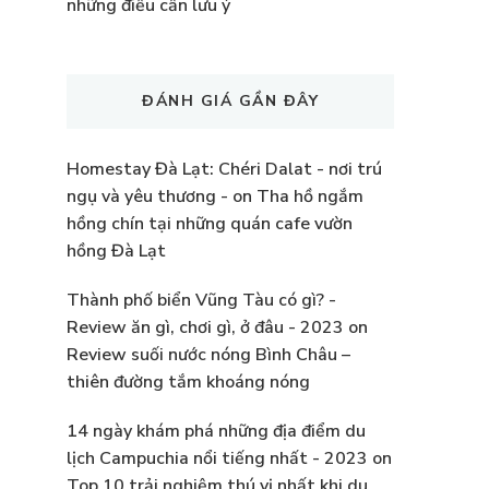
những điều cần lưu ý
ĐÁNH GIÁ GẦN ĐÂY
Homestay Đà Lạt: Chéri Dalat - nơi trú
ngụ và yêu thương -
on
Tha hồ ngắm
hồng chín tại những quán cafe vườn
hồng Đà Lạt
Thành phố biển Vũng Tàu có gì? -
Review ăn gì, chơi gì, ở đâu - 2023
on
Review suối nước nóng Bình Châu –
thiên đường tắm khoáng nóng
14 ngày khám phá những địa điểm du
lịch Campuchia nổi tiếng nhất - 2023
on
Top 10 trải nghiệm thú vị nhất khi du