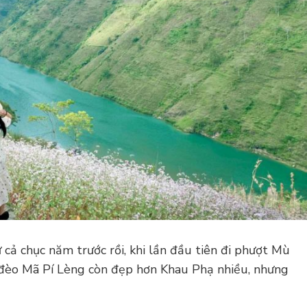
 cả chục năm trước rồi, khi lần đầu tiên đi phượt Mù
o đèo Mã Pí Lèng còn đẹp hơn Khau Phạ nhiều, nhưng