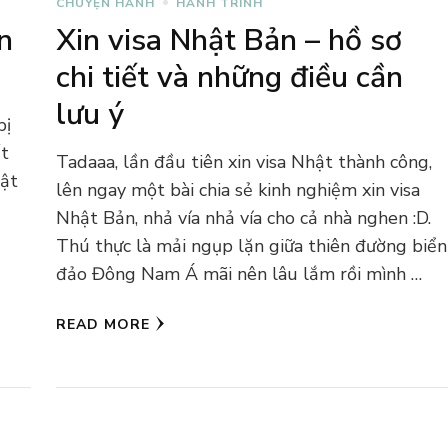
CHUYỆN HÀNH
HÀNH TRÌNH
n
Xin visa Nhật Bản – hồ sơ
chi tiết và những điều cần
lưu ý
bị
ất
Tadaaa, lần đầu tiên xin visa Nhật thành công,
hật
lên ngay một bài chia sẻ kinh nghiệm xin visa
Nhật Bản, nhả vía nhả vía cho cả nhà nghen :D.
Thú thực là mải ngụp lặn giữa thiên đường biển
đảo Đông Nam Á mãi nên lâu lắm rồi mình …
READ MORE