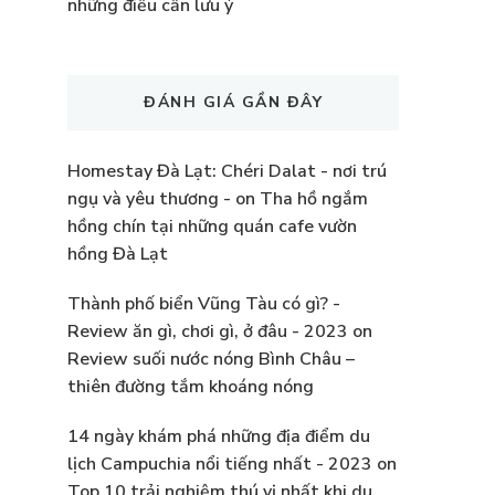
những điều cần lưu ý
ĐÁNH GIÁ GẦN ĐÂY
Homestay Đà Lạt: Chéri Dalat - nơi trú
ngụ và yêu thương -
on
Tha hồ ngắm
hồng chín tại những quán cafe vườn
hồng Đà Lạt
Thành phố biển Vũng Tàu có gì? -
Review ăn gì, chơi gì, ở đâu - 2023
on
Review suối nước nóng Bình Châu –
thiên đường tắm khoáng nóng
14 ngày khám phá những địa điểm du
lịch Campuchia nổi tiếng nhất - 2023
on
Top 10 trải nghiệm thú vị nhất khi du