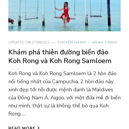
UPDATED ON
27/09/2022
CHUYỆN HÀNH
HÀNH TRÌNH
Khám phá thiên đường biển đảo
Koh Rong và Koh Rong Samloem
Koh Rong và Koh Rong Samloem là 2 hòn đảo
nổi tiếng nhất của Campuchia, 2 hòn đảo này
xinh đẹp tới nỗi được mệnh danh là Maldives
của Đông Nam Á. Aigoo, với một đứa mê đi biển
như mình, thật sự là không thể bỏ qua Koh
Rong …
READ MORE