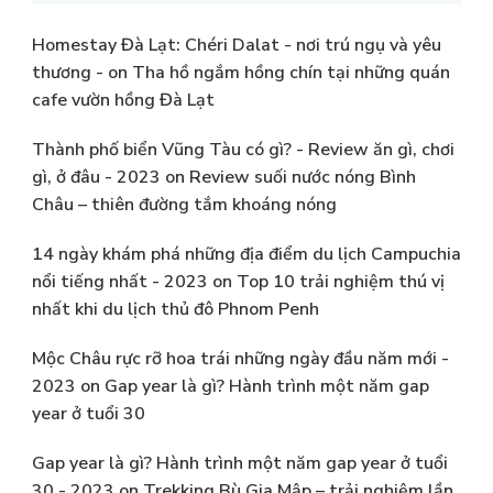
Homestay Đà Lạt: Chéri Dalat - nơi trú ngụ và yêu
thương -
on
Tha hồ ngắm hồng chín tại những quán
cafe vườn hồng Đà Lạt
Thành phố biển Vũng Tàu có gì? - Review ăn gì, chơi
gì, ở đâu - 2023
on
Review suối nước nóng Bình
Châu – thiên đường tắm khoáng nóng
14 ngày khám phá những địa điểm du lịch Campuchia
nổi tiếng nhất - 2023
on
Top 10 trải nghiệm thú vị
nhất khi du lịch thủ đô Phnom Penh
Mộc Châu rực rỡ hoa trái những ngày đầu năm mới -
2023
on
Gap year là gì? Hành trình một năm gap
year ở tuổi 30
Gap year là gì? Hành trình một năm gap year ở tuổi
30 - 2023
on
Trekking Bù Gia Mập – trải nghiệm lần