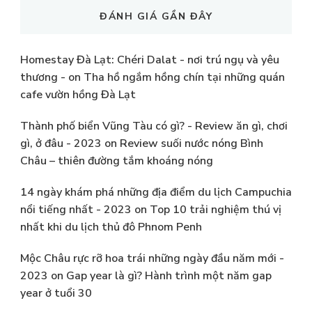
ĐÁNH GIÁ GẦN ĐÂY
Homestay Đà Lạt: Chéri Dalat - nơi trú ngụ và yêu
thương -
on
Tha hồ ngắm hồng chín tại những quán
cafe vườn hồng Đà Lạt
Thành phố biển Vũng Tàu có gì? - Review ăn gì, chơi
gì, ở đâu - 2023
on
Review suối nước nóng Bình
Châu – thiên đường tắm khoáng nóng
14 ngày khám phá những địa điểm du lịch Campuchia
nổi tiếng nhất - 2023
on
Top 10 trải nghiệm thú vị
nhất khi du lịch thủ đô Phnom Penh
Mộc Châu rực rỡ hoa trái những ngày đầu năm mới -
2023
on
Gap year là gì? Hành trình một năm gap
year ở tuổi 30