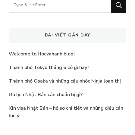
Looking
for
Something?
BÀI VIẾT GẦN ĐÂY
Welcome to Hocvahanh blog!
Thành phố Tokyo tháng 6 có gì hay?
Thành phố Osaka và những cậu nhóc Ninja loạn thị
Du lịch Nhật Bản cần chuẩn bị gì?
Xin visa Nhật Bản – hồ sơ chi tiết và những điều cần
lưu ý