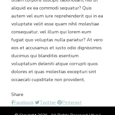
ullam corporis suscipit laboriosam, nisi ut
aliquid ex ea commodi sequatur? Quis
autem vel eum iure reprehenderit qui in ea
voluptate velit esse quam nihil molestiae
consequatur, vel illum qui lorem eum
fugiat quo voluptas nulla pariatur? At vero
eos et accusamus et iusto odio dignissimos
ducimus qui blanditiis esentium
voluptatum deleniti atque corrupti quos
dolores et quas molestias excepturi sint
occaecati cupiditate non provident,
Share
Facebook
Twitter
Pinterest