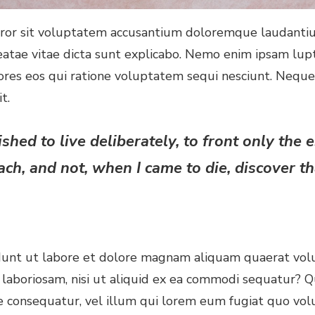
 error sit voluptatem accusantium doloremque laudant
 beatae vitae dicta sunt explicabo. Nemo enim ipsam lu
ores eos qui ratione voluptatem sequi nesciunt. Nequ
t.
ed to live deliberately, to front only the ess
ach, and not, when I came to die, discover tha
unt ut labore et dolore magnam aliquam quaerat volu
 laboriosam, nisi ut aliquid ex ea commodi sequatur? 
e consequatur, vel illum qui lorem eum fugiat quo volu