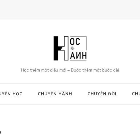
Học thêm một điều mới – Bước thêm một bước dài
UYỆN HỌC
CHUYỆN HÀNH
CHUYỆN ĐỜI
CH
0