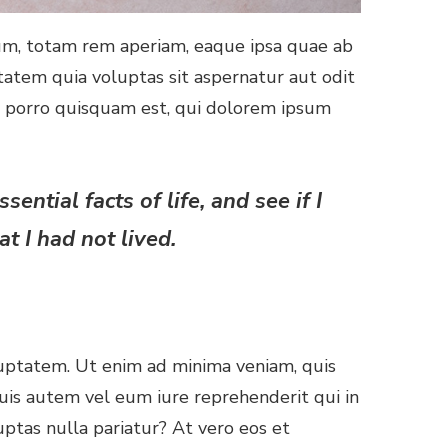
ium, totam rem aperiam, eaque ipsa quae ab
ptatem quia voluptas sit aspernatur aut odit
e porro quisquam est, qui dolorem ipsum
ential facts of life, and see if I
t I had not lived.
ptatem. Ut enim ad minima veniam, quis
Quis autem vel eum iure reprehenderit qui in
ptas nulla pariatur? At vero eos et