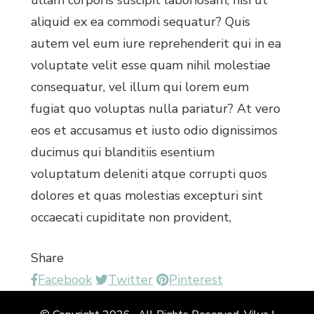
ullam corporis suscipit laboriosam, nisi ut
aliquid ex ea commodi sequatur? Quis
autem vel eum iure reprehenderit qui in ea
voluptate velit esse quam nihil molestiae
consequatur, vel illum qui lorem eum
fugiat quo voluptas nulla pariatur? At vero
eos et accusamus et iusto odio dignissimos
ducimus qui blanditiis esentium
voluptatum deleniti atque corrupti quos
dolores et quas molestias excepturi sint
occaecati cupiditate non provident,
Share
Facebook
Twitter
Pinterest