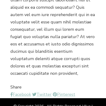
ullam corporis suscipit laboriosam, nisi ut
aliquid ex ea commodi sequatur? Quis
autem vel eum iure reprehenderit qui in ea
voluptate velit esse quam nihil molestiae
consequatur, vel illum qui lorem eum
fugiat quo voluptas nulla pariatur? At vero
eos et accusamus et iusto odio dignissimos
ducimus qui blanditiis esentium
voluptatum deleniti atque corrupti quos
dolores et quas molestias excepturi sint
occaecati cupiditate non provident,
Share
Facebook
Twitter
Pinterest